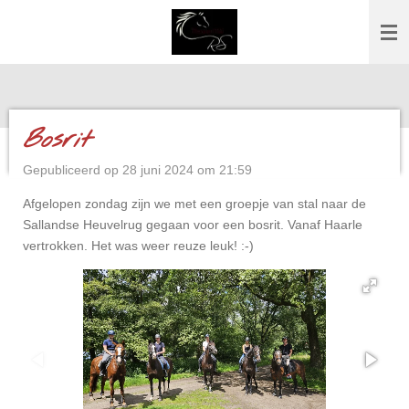
Ga
direct
naar
de
hoofdinhoud
Bosrit
Gepubliceerd op 28 juni 2024 om 21:59
Afgelopen zondag zijn we met een groepje van stal naar de
Sallandse Heuvelrug gegaan voor een bosrit. Vanaf Haarle
vertrokken. Het was weer reuze leuk! :-)