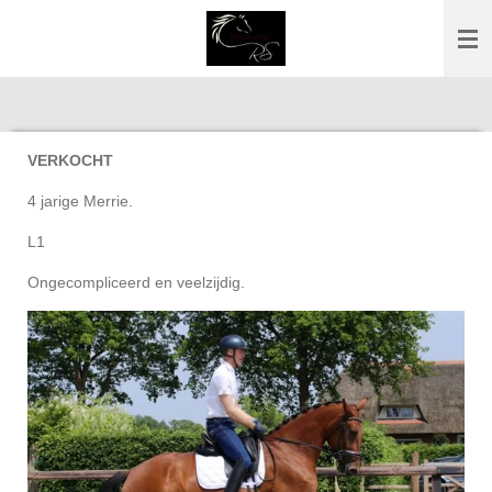
Ga
direct
naar
de
hoofdinhoud
VERKOCHT
4 jarige Merrie.
L1
Ongecompliceerd en veelzijdig.