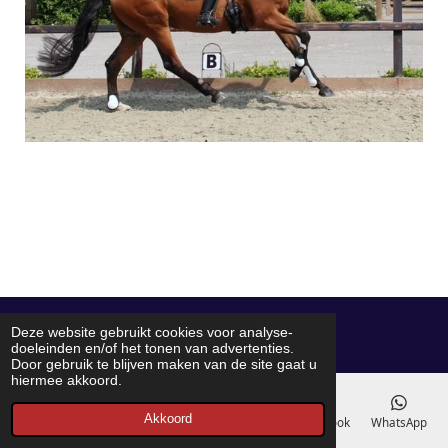
© 2021 - 2026 DressuurstalRS
Deze website gebruikt cookies voor analyse-
doeleinden en/of het tonen van advertenties.
Powered by
JouwWeb
Door gebruik te blijven maken van de site gaat u
hiermee akkoord.
Akkoord
E-mailadres
Telefoonnummer
Kaart
Facebook
WhatsApp